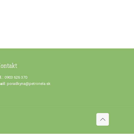
ontakt
l.:
0903 626 370
ail:
poradkyna@petronela.sk