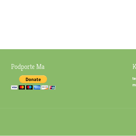
Podporte Ma
K
te
m