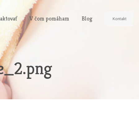
aktovať
V čom pomáham
Blog
Kontakt
e_2.png