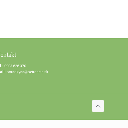
ontakt
l.:
0903 626 370
ail:
poradkyna@petronela.sk