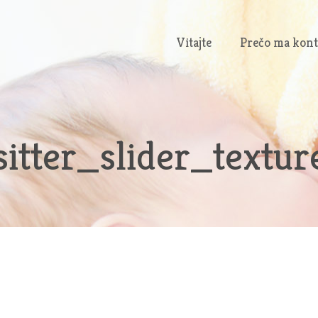
Vitajte
Prečo ma kont
itter_slider_textur